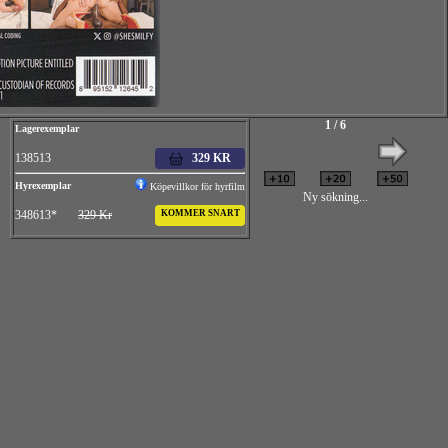
1 / 6
Lagerexemplar
138513
329 KR
Hyrexemplar
Köpevillkor för hyrfilm
Ny sökning...
348613*
329 Kr
KOMMER SNART