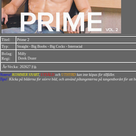
Titel:
Prime 2
Typ:
-
-
-
Straight
Big Boobs
Big Cocks
Interracial
Bolag:
Milfy
Regi:
Derek Dozer
År-Vecka:
202627
Notera!
KOMMER SNART
,
UTSÅLD
och
UTHYRD
kan inte köpas för tillfället.
Tips!
Klicka på bilderna för större bild, och använd piltangenterna på tangentbordet för att 