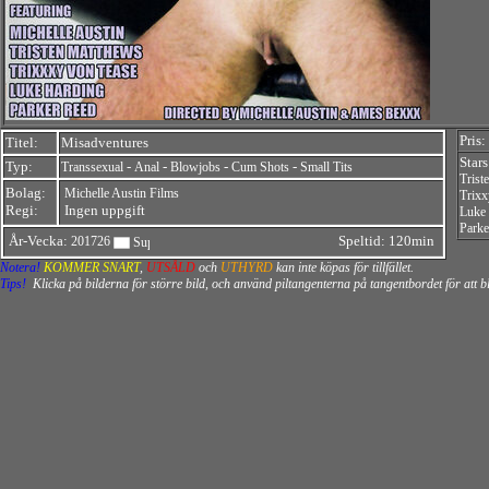
Pris:
Titel:
Misadventures
Star
Typ:
-
-
-
-
Transsexual
Anal
Blowjobs
Cum Shots
Small Tits
Trist
Bolag:
Michelle Austin Films
Trixx
Regi:
Ingen uppgift
Luke
Parke
År-Vecka:
Speltid: 120min
201726
Notera!
KOMMER SNART
,
UTSÅLD
och
UTHYRD
kan inte köpas för tillfället.
Tips!
Klicka på bilderna för större bild, och använd piltangenterna på tangentbordet för att 