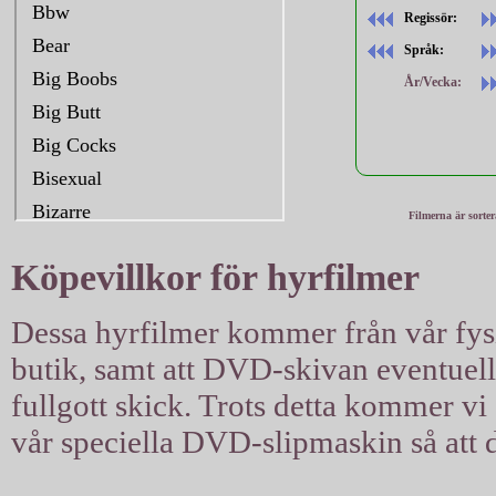
Regissör:
Språk:
År/Vecka:
Filmerna är sorte
Köpevillkor för hyrfilmer
Dessa hyrfilmer kommer från vår fysis
butik, samt att DVD-skivan eventuellt 
fullgott skick. Trots detta kommer vi a
vår speciella DVD-slipmaskin så att d