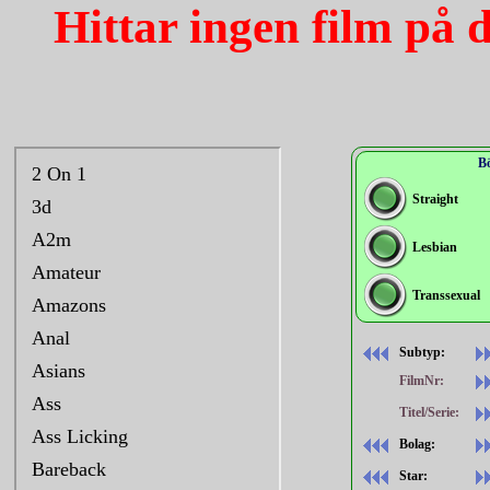
Hittar ingen film på 
Bö
Straight
Lesbian
Transsexual
Subtyp:
FilmNr:
Titel/Serie:
Bolag:
Star: