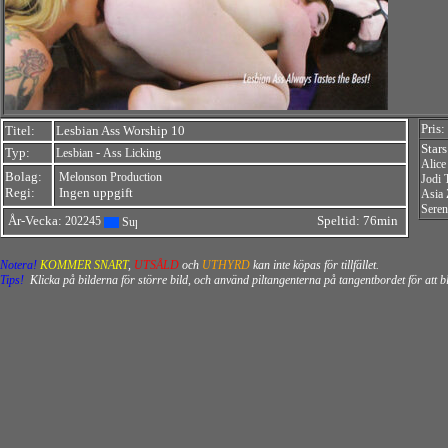
Pris:
Titel:
Lesbian Ass Worship 10
Star
Typ:
-
Lesbian
Ass Licking
Alice
Bolag:
Melonson Production
Jodi 
Regi:
Ingen uppgift
Asia
Sere
År-Vecka:
Speltid: 76min
202245
Notera!
KOMMER SNART
,
UTSÅLD
och
UTHYRD
kan inte köpas för tillfället.
Tips!
Klicka på bilderna för större bild, och använd piltangenterna på tangentbordet för att 