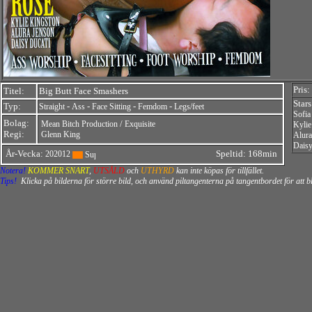
Pris:
Titel:
Big Butt Face Smashers
Stars
Typ:
-
-
-
-
Straight
Ass
Face Sitting
Femdom
Legs/feet
Sofia
Bolag:
/
Mean Bitch Production
Exquisite
Kylie
Regi:
Glenn King
Alura
Daisy
År-Vecka:
Speltid: 168min
202012
Notera!
KOMMER SNART
,
UTSÅLD
och
UTHYRD
kan inte köpas för tillfället.
Tips!
Klicka på bilderna för större bild, och använd piltangenterna på tangentbordet för att 