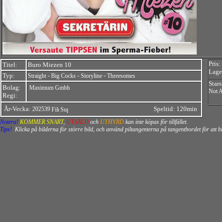
Pris:
Titel:
Buro Miezen 10
Lager
Typ:
-
-
-
Straight
Big Cocks
Storyline
Threesomes
Stars
Bolag:
Maximum Gmbh
Not A
Regi:
År-Vecka:
Speltid: 120min
202539
Notera!
KOMMER SNART
,
UTSÅLD
och
UTHYRD
kan inte köpas för tillfället.
Tips!
Klicka på bilderna för större bild, och använd piltangenterna på tangentbordet för att 