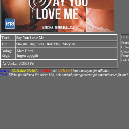
Pris:
Titel:
Say You Love Me
Star
Typ:
-
-
-
Straight
Big Cocks
Role Play
Storyline
Chlo
Bolag:
Marc Dorcel
Clem
Regi:
Ingen uppgift
Dian
Lola 
År-Vecka:
202628
Notera!
KOMMER SNART
,
UTSÅLD
och
UTHYRD
kan inte köpas för tillfället.
Tips!
Klicka på bilderna för större bild, och använd piltangenterna på tangentbordet för att 