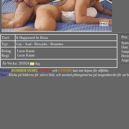
Pris:
Titel:
It Happened In Ibiza
Star
Typ:
-
-
-
Gay
Anal
Blowjobs
Brunettes
Dani 
Bolag:
Lucas Kazan
Joaqu
Regi:
Lucas Kazan
Hecto
Ange
År-Vecka:
201924
Notera!
KOMMER SNART
,
UTSÅLD
och
UTHYRD
kan inte köpas för tillfället.
Tips!
Klicka på bilderna för större bild, och använd piltangenterna på tangentbordet för att 