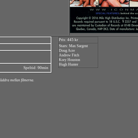
Pris: 445 kr
Stars:
Max Sargent
Doug Acre
Andrew Fitch
Kory Houston
Hugh Hunter
Speltid: 90min
bläddra mellan filmerna.