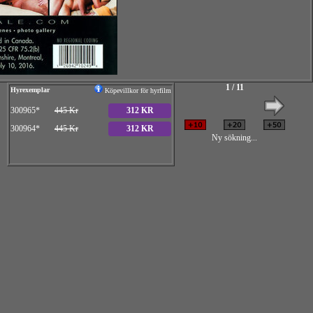
1 / 11
Hyrexemplar
Köpevillkor för hyrfilm
300965*
445 Kr
312 KR
300964*
445 Kr
312 KR
Ny sökning...