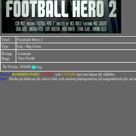
Titel:
Football Hero 2
Typ:
-
Gay
Big Cocks
Bolag:
Iconmale
Regi:
Nica Noelle
År-Vecka:
201646
Notera!
KOMMER SNART
,
UTSÅLD
och
UTHYRD
kan inte köpas för tillfället.
Tips!
Klicka på bilderna för större bild, och använd piltangenterna på tangentbordet för att 