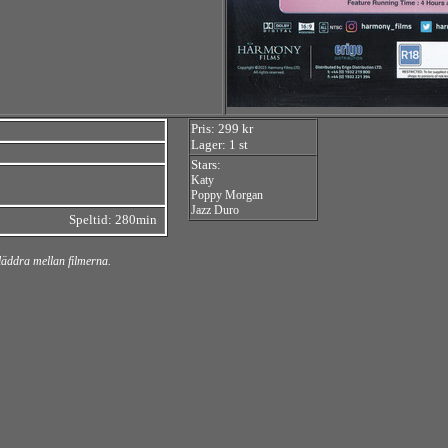
Pris: 299 kr
Lager: 1 st
Stars:
Katy
Poppy Morgan
Jazz Duro
Speltid: 280min
bläddra mellan filmerna.