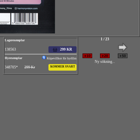
1 / 23
Lagerexemplar
138563
299 KR
Hyrexemplar
Köpevillkor för hyrfilm
Ny sökning...
348705*
299 Kr
KOMMER SNART