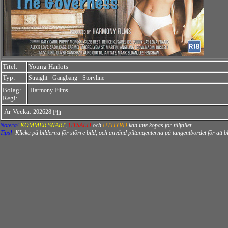
Titel:
Young Harlots
Typ:
-
-
Straight
Gangbang
Storyline
Bolag:
Harmony Films
Regi:
År-Vecka:
202628
Notera!
KOMMER SNART
,
UTSÅLD
och
UTHYRD
kan inte köpas för tillfället.
Tips!
Klicka på bilderna för större bild, och använd piltangenterna på tangentbordet för att 