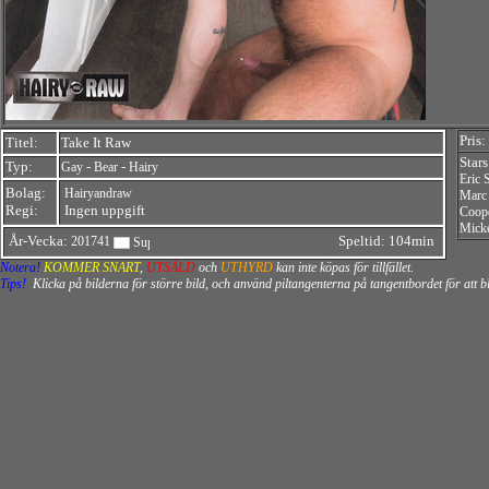
Pris:
Titel:
Take It Raw
Stars
Typ:
-
-
Gay
Bear
Hairy
Eric
Bolag:
Hairyandraw
Marc
Regi:
Ingen uppgift
Coop
Micke
År-Vecka:
Speltid: 104min
201741
Notera!
KOMMER SNART
,
UTSÅLD
och
UTHYRD
kan inte köpas för tillfället.
Tips!
Klicka på bilderna för större bild, och använd piltangenterna på tangentbordet för att 