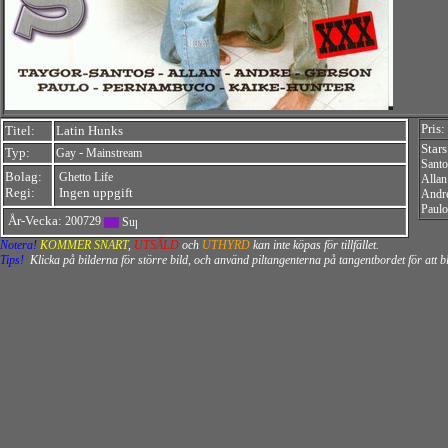
Pris:
Titel:
Latin Hunks
Stars
Typ:
-
Gay
Mainstream
Santo
Bolag:
Ghetto Life
Allan
Regi:
Ingen uppgift
Andr
Paulo
År-Vecka:
200729
Notera!
KOMMER SNART
,
UTSÅLD
och
UTHYRD
kan inte köpas för tillfället.
Tips!
Klicka på bilderna för större bild, och använd piltangenterna på tangentbordet för att 