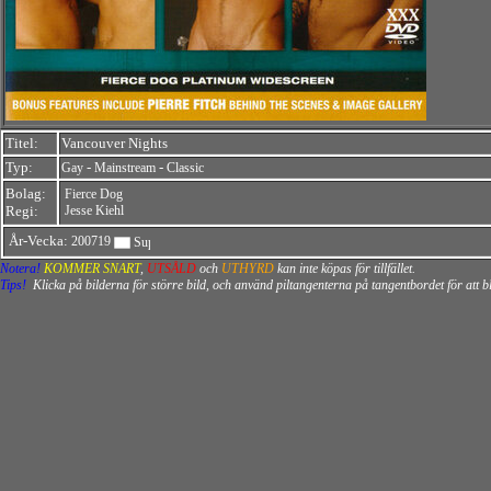
Titel:
Vancouver Nights
Typ:
-
-
Gay
Mainstream
Classic
Bolag:
Fierce Dog
Regi:
Jesse Kiehl
År-Vecka:
200719
Notera!
KOMMER SNART
,
UTSÅLD
och
UTHYRD
kan inte köpas för tillfället.
Tips!
Klicka på bilderna för större bild, och använd piltangenterna på tangentbordet för att 