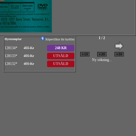
1 / 2
Hyrexemplar
Köpevillkor för hyrfilm
128134*
495 Kr
248 KR
128133*
495 Kr
UTSÅLD
Ny sökning...
128132*
495 Kr
UTSÅLD