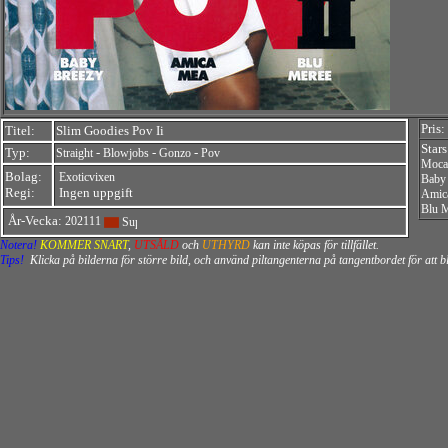
Pris:
Titel:
Slim Goodies Pov Ii
Stars
Typ:
-
-
-
Straight
Blowjobs
Gonzo
Pov
Moca
Bolag:
Exoticvixen
Baby
Regi:
Ingen uppgift
Amic
Blu 
År-Vecka:
202111
Notera!
KOMMER SNART
,
UTSÅLD
och
UTHYRD
kan inte köpas för tillfället.
Tips!
Klicka på bilderna för större bild, och använd piltangenterna på tangentbordet för att 