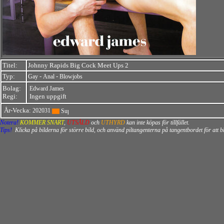
Titel:
Johnny Rapids Big Cock Meet Ups 2
Typ:
-
-
Gay
Anal
Blowjobs
Bolag:
Edward James
Regi:
Ingen uppgift
År-Vecka:
202031
Notera!
KOMMER SNART
,
UTSÅLD
och
UTHYRD
kan inte köpas för tillfället.
Tips!
Klicka på bilderna för större bild, och använd piltangenterna på tangentbordet för att 