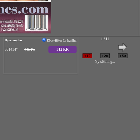
1 / 11
Hyrexemplar
Köpevillkor för hyrfilm
331414*
445 Kr
312 KR
Ny sökning...