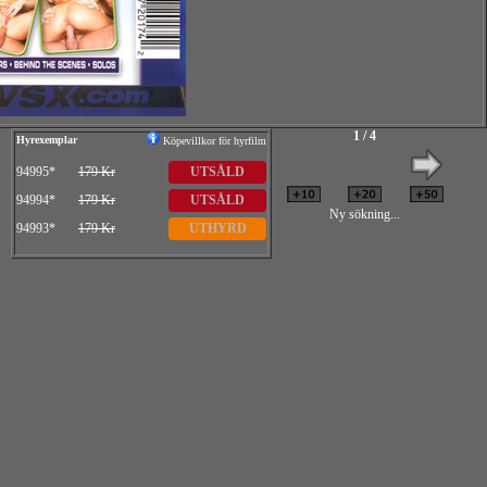
1 / 4
Hyrexemplar
Köpevillkor för hyrfilm
94995*
179 Kr
UTSÅLD
94994*
179 Kr
UTSÅLD
Ny sökning...
94993*
179 Kr
UTHYRD