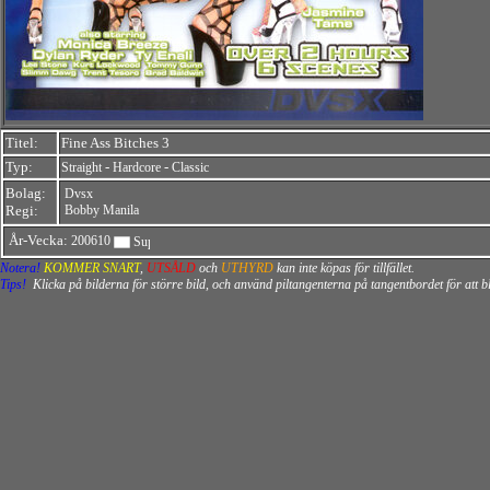
Titel:
Fine Ass Bitches 3
Typ:
-
-
Straight
Hardcore
Classic
Bolag:
Dvsx
Regi:
Bobby Manila
År-Vecka:
200610
Notera!
KOMMER SNART
,
UTSÅLD
och
UTHYRD
kan inte köpas för tillfället.
Tips!
Klicka på bilderna för större bild, och använd piltangenterna på tangentbordet för att 