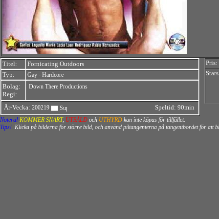
Pris:
Titel:
Fornicating Outdoors
Stars
Typ:
-
Gay
Hardcore
Bolag:
Down There Productions
Regi:
År-Vecka:
Speltid: 90min
200219
Notera!
KOMMER SNART
,
UTSÅLD
och
UTHYRD
kan inte köpas för tillfället.
Tips!
Klicka på bilderna för större bild, och använd piltangenterna på tangentbordet för att 