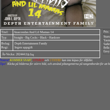
Pris:
Titel:
Anacondas And Lil Mamas 14
Stars
Typ:
-
-
-
Straight
Big Cocks
Black
Hardcore
Yasm
Bolag:
Depth Entertainment Family
Sadie
Regi:
Ingen uppgift
Bella
Envy 
År-Vecka:
202444
Notera!
KOMMER SNART
,
UTSÅLD
och
UTHYRD
kan inte köpas för tillfället.
Tips!
Klicka på bilderna för större bild, och använd piltangenterna på tangentbordet för att 