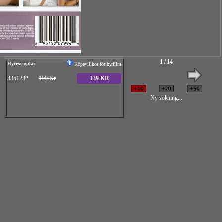
1 / 14
Hyrexemplar
Köpevillkor för hyrfilm
335123*
199 Kr
139 KR
Ny sökning...