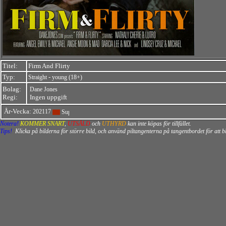
Titel:
Firm And Flirty
Typ:
-
Straight
young (18+)
Bolag:
Dane Jones
Regi:
Ingen uppgift
År-Vecka:
202117
Notera!
KOMMER SNART
,
UTSÅLD
och
UTHYRD
kan inte köpas för tillfället.
Tips!
Klicka på bilderna för större bild, och använd piltangenterna på tangentbordet för att 