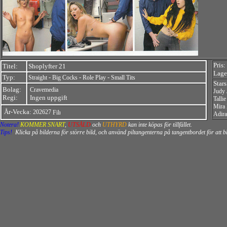
Pris:
Titel:
Shoplyfter 21
Lager
Typ:
-
-
-
Straight
Big Cocks
Role Play
Small Tits
Stars
Bolag:
Cravemedia
Judy 
Regi:
Ingen uppgift
Talli
Mira
År-Vecka:
202627
Adira
Notera!
KOMMER SNART
,
UTSÅLD
och
UTHYRD
kan inte köpas för tillfället.
Tips!
Klicka på bilderna för större bild, och använd piltangenterna på tangentbordet för att 