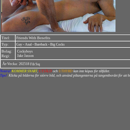
Titel:
Friends With Benefits
Typ:
-
-
-
Gay
Anal
Bareback
Big Cocks
Bolag:
Cockyboys
Regi:
Jake Jaxson
År-Vecka:
202518
Notera!
KOMMER SNART
,
UTSÅLD
och
UTHYRD
kan inte köpas för tillfället.
Tips!
Klicka på bilderna för större bild, och använd piltangenterna på tangentbordet för att 