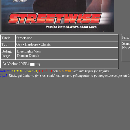
Pris:
Titel:
Streetwise
Stars
Typ:
-
-
Gay
Hardcore
Classic
Not A
Bolag:
Blue Lights View
Regi:
Demian Dvorak
År-Vecka:
200534
Notera!
KOMMER SNART
,
UTSÅLD
och
UTHYRD
kan inte köpas för tillfället.
Tips!
Klicka på bilderna för större bild, och använd piltangenterna på tangentbordet för att 