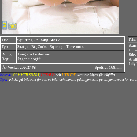
Pris:
Titel:
Squirting On Bang Bros 2
Star
Typ:
-
-
-
Straight
Big Cocks
Squirting
Threesomes
Dilli
Bolag:
Bangbros Productions
Riley
Regi:
Ingen uppgift
Ariel
Lilly
År-Vecka:
Speltid: 168min
202627
Notera!
KOMMER SNART
,
UTSÅLD
och
UTHYRD
kan inte köpas för tillfället.
Tips!
Klicka på bilderna för större bild, och använd piltangenterna på tangentbordet för att 