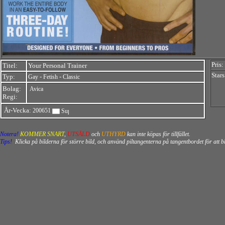
Pris:
Titel:
Your Personal Trainer
Stars
Typ:
-
-
Gay
Fetish
Classic
Bolag:
Avica
Regi:
År-Vecka:
200651
Notera!
KOMMER SNART
,
UTSÅLD
och
UTHYRD
kan inte köpas för tillfället.
Tips!
Klicka på bilderna för större bild, och använd piltangenterna på tangentbordet för att 