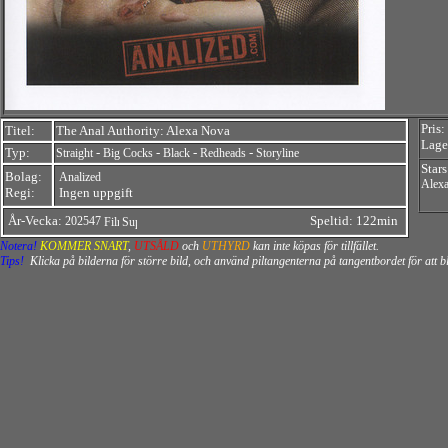
Pris:
Titel:
The Anal Authority: Alexa Nova
Lager
Typ:
-
-
-
-
Straight
Big Cocks
Black
Redheads
Storyline
Stars
Bolag:
Analized
Alex
Regi:
Ingen uppgift
År-Vecka:
Speltid: 122min
202547
Notera!
KOMMER SNART
,
UTSÅLD
och
UTHYRD
kan inte köpas för tillfället.
Tips!
Klicka på bilderna för större bild, och använd piltangenterna på tangentbordet för att 