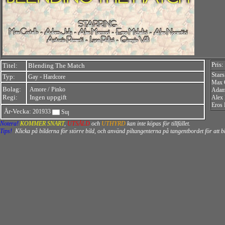
Pris:
Titel:
Blending The Match
Stars
Typ:
-
Gay
Hardcore
Max C
Bolag:
/
Amore
Pinko
Adam
Regi:
Ingen uppgift
Alex
Eros 
År-Vecka:
201933
Notera!
KOMMER SNART
,
UTSÅLD
och
UTHYRD
kan inte köpas för tillfället.
Tips!
Klicka på bilderna för större bild, och använd piltangenterna på tangentbordet för att 