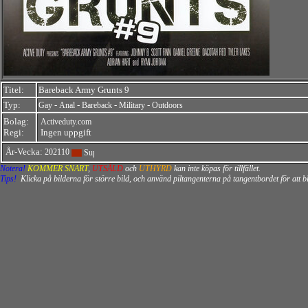
Titel:
Bareback Army Grunts 9
Typ:
-
-
-
-
Gay
Anal
Bareback
Military
Outdoors
Bolag:
Activeduty.com
Regi:
Ingen uppgift
År-Vecka:
202110
Notera!
KOMMER SNART
,
UTSÅLD
och
UTHYRD
kan inte köpas för tillfället.
Tips!
Klicka på bilderna för större bild, och använd piltangenterna på tangentbordet för att 