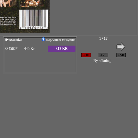
1 / 17
Hyrexemplar
Köpevillkor för hyrfilm
334562*
445 Kr
312 KR
Ny sökning...