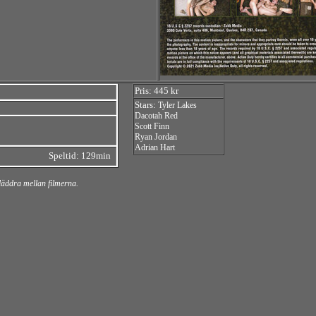
Pris: 445 kr
Stars:
Tyler Lakes
Dacotah Red
Scott Finn
Ryan Jordan
Adrian Hart
Speltid: 129min
bläddra mellan filmerna.