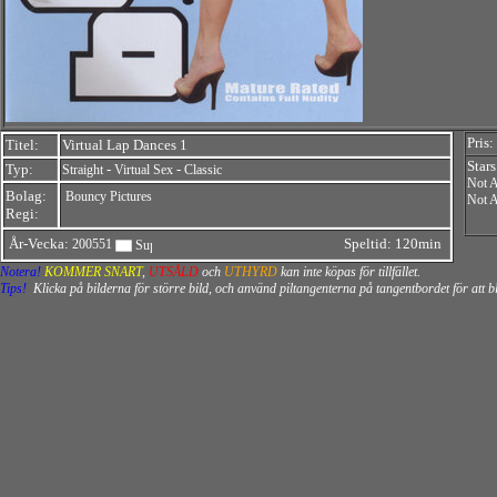
Pris:
Titel:
Virtual Lap Dances 1
Stars
Typ:
-
-
Straight
Virtual Sex
Classic
Not A
Bolag:
Bouncy Pictures
Not A
Regi:
År-Vecka:
Speltid: 120min
200551
Notera!
KOMMER SNART
,
UTSÅLD
och
UTHYRD
kan inte köpas för tillfället.
Tips!
Klicka på bilderna för större bild, och använd piltangenterna på tangentbordet för att 