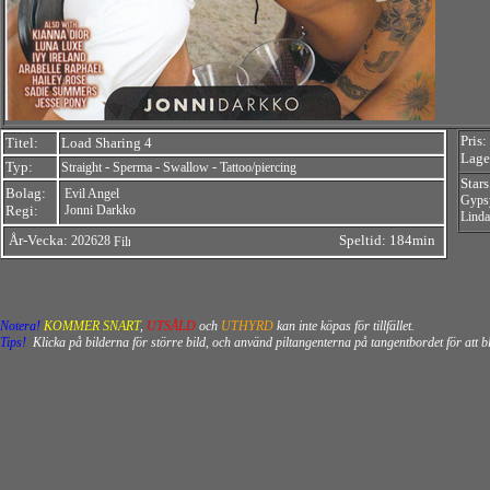
Pris:
Titel:
Load Sharing 4
Lager
Typ:
-
-
-
Straight
Sperma
Swallow
Tattoo/piercing
Stars
Bolag:
Evil Angel
Gyps
Regi:
Jonni Darkko
Linda
År-Vecka:
Speltid: 184min
202628
Notera!
KOMMER SNART
,
UTSÅLD
och
UTHYRD
kan inte köpas för tillfället.
Tips!
Klicka på bilderna för större bild, och använd piltangenterna på tangentbordet för att 