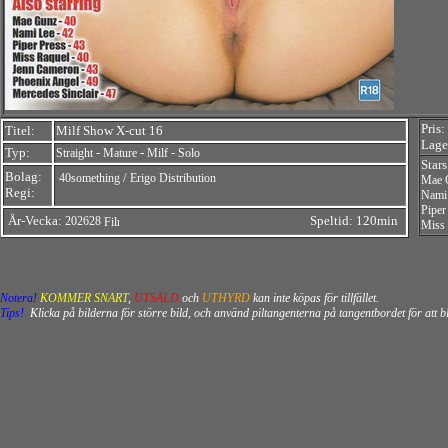
Pris:
Titel:
Milf Show X-cut 16
Lager
Typ:
-
-
-
Straight
Mature
Milf
Solo
Star
Bolag:
/
40something
Erigo Distribution
Mae 
Regi:
Nami
Piper
År-Vecka:
Speltid: 120min
202628
Miss
Notera!
KOMMER SNART
,
UTSÅLD
och
UTHYRD
kan inte köpas för tillfället.
Tips!
Klicka på bilderna för större bild, och använd piltangenterna på tangentbordet för att 