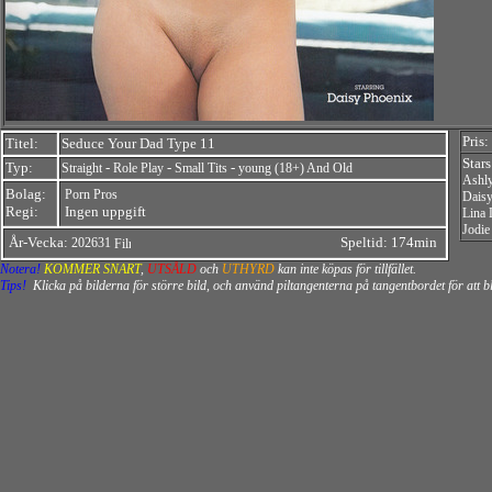
Pris:
Titel:
Seduce Your Dad Type 11
Star
Typ:
-
-
-
Straight
Role Play
Small Tits
young (18+) And Old
Ashl
Bolag:
Porn Pros
Daisy
Regi:
Ingen uppgift
Lina 
Jodie
År-Vecka:
Speltid: 174min
202631
Notera!
KOMMER SNART
,
UTSÅLD
och
UTHYRD
kan inte köpas för tillfället.
Tips!
Klicka på bilderna för större bild, och använd piltangenterna på tangentbordet för att 