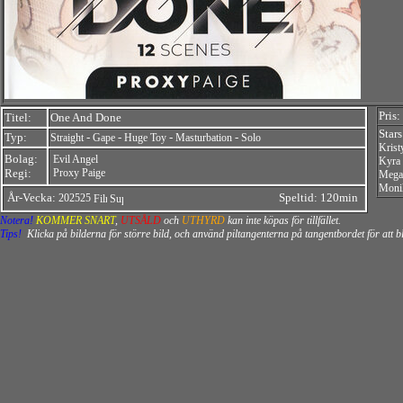
Pris:
Titel:
One And Done
Star
Typ:
-
-
-
-
Straight
Gape
Huge Toy
Masturbation
Solo
Krist
Bolag:
Evil Angel
Kyra
Regi:
Proxy Paige
Mega
Moni
År-Vecka:
Speltid: 120min
202525
Notera!
KOMMER SNART
,
UTSÅLD
och
UTHYRD
kan inte köpas för tillfället.
Tips!
Klicka på bilderna för större bild, och använd piltangenterna på tangentbordet för att 