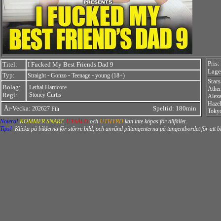
Pris:
Titel:
I Fucked My Best Friends Dad 9
Lager
Typ:
-
-
-
Straight
Gonzo
Teenage
young (18+)
Star
Bolag:
Lethal Hardcore
Athen
Regi:
Stoney Curtis
Alexa
Hazel
År-Vecka:
Speltid: 180min
202627
Toky
Notera!
KOMMER SNART
,
UTSÅLD
och
UTHYRD
kan inte köpas för tillfället.
Tips!
Klicka på bilderna för större bild, och använd piltangenterna på tangentbordet för att 