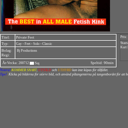
Pris:
Titel:
Private Feet
Stars
Typ:
-
-
-
Gay
Feet
Solo
Classic
Kurt
Bolag:
Bj Productions
Regi:
År-Vecka:
Speltid: 90min
200712
Notera!
KOMMER SNART
,
UTSÅLD
och
UTHYRD
kan inte köpas för tillfället.
Tips!
Klicka på bilderna för större bild, och använd piltangenterna på tangentbordet för att 