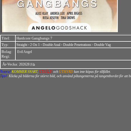
Titel:
Hardcore Gangbangs 7
Typ:
-
-
-
-
Straight
2 On 1
Double Anal
Double Penetrations
Double Vag
Bolag:
Evil Angel
Regi:
År-Vecka:
202628
Notera!
KOMMER SNART
,
UTSÅLD
och
UTHYRD
kan inte köpas för tillfället.
Tips!
Klicka på bilderna för större bild, och använd piltangenterna på tangentbordet för att 