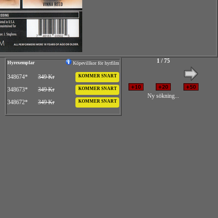
1 / 75
Hyrexemplar
Köpevillkor för hyrfilm
348674*
349 Kr
KOMMER SNART
348673*
349 Kr
KOMMER SNART
Ny sökning...
348672*
349 Kr
KOMMER SNART