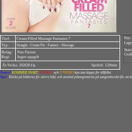
Pris:
Titel:
Cream Filled Massage Fantasies 7
Lager
Typ:
-
-
-
Straight
Cream Pie
Fantasy
Massage
Stars
Bolag:
Pure Passion
Cecil
Regi:
Ingen uppgift
År-Vecka:
Speltid: 120min
202628
Notera!
KOMMER SNART
,
UTSÅLD
och
UTHYRD
kan inte köpas för tillfället.
Tips!
Klicka på bilderna för större bild, och använd piltangenterna på tangentbordet för att 