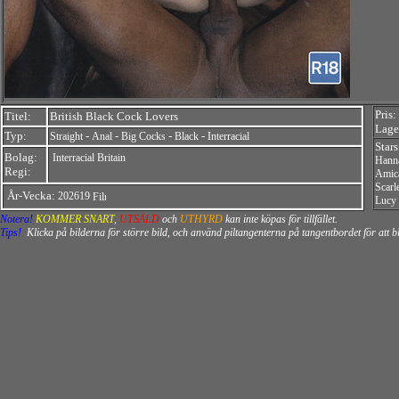
Pris:
Titel:
British Black Cock Lovers
Lager
Typ:
-
-
-
-
Straight
Anal
Big Cocks
Black
Interracial
Star
Bolag:
Interracial Britain
Hann
Regi:
Amic
Scarle
År-Vecka:
202619
Lucy
Notera!
KOMMER SNART
,
UTSÅLD
och
UTHYRD
kan inte köpas för tillfället.
Tips!
Klicka på bilderna för större bild, och använd piltangenterna på tangentbordet för att 