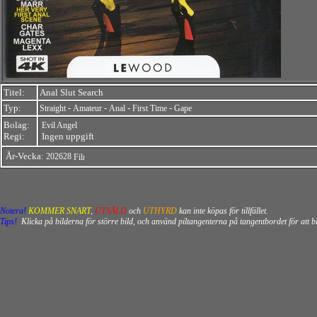
Titel:
Anal Slut Search
Typ:
-
-
-
-
Straight
Amateur
Anal
First Time
Gape
Bolag:
Evil Angel
Regi:
Ingen uppgift
År-Vecka:
202628
Notera!
KOMMER SNART
,
UTSÅLD
och
UTHYRD
kan inte köpas för tillfället.
Tips!
Klicka på bilderna för större bild, och använd piltangenterna på tangentbordet för att 