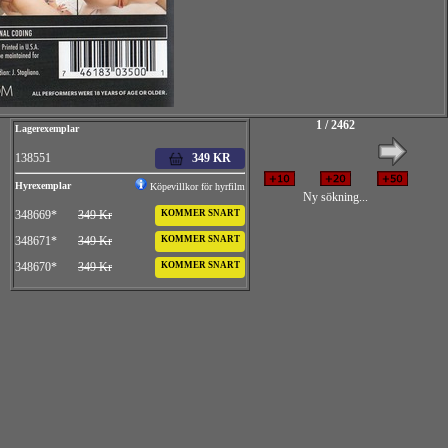
1 / 2462
Lagerexemplar
138551
349 KR
Hyrexemplar
Köpevillkor för hyrfilm
Ny sökning...
348669*
349 Kr
KOMMER SNART
348671*
349 Kr
KOMMER SNART
348670*
349 Kr
KOMMER SNART